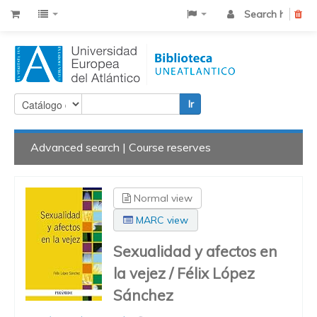
Search history
Cle
Ir
Advanced search
Course reserves
Normal view
MARC view
Sexualidad y afectos en
la vejez /
Félix López
Sánchez