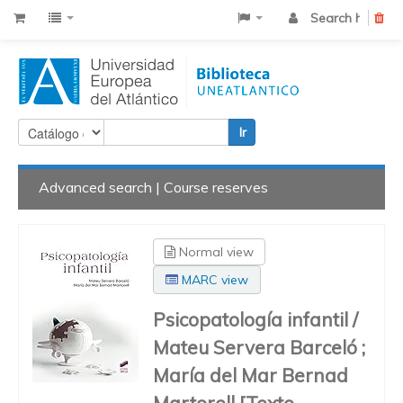
Search history
Cle
Ir
Advanced search
Course reserves
Normal view
MARC view
Psicopatología infantil
/
Mateu Servera Barceló ;
María del Mar Bernad