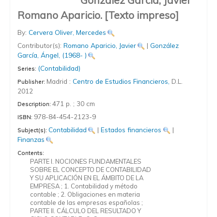
González García, Javier
Romano Aparicio.
[Texto impreso]
By:
Cervera Oliver, Mercedes
Contributor(s):
Romano Aparicio, Javier
|
González
García, Ángel
, (1968- )
(Contabilidad)
Series:
Madrid :
Centro de Estudios Financieros,
D.L.
Publisher:
2012
471 p. ; 30 cm
Description:
978-84-454-2123-9
ISBN:
Contabilidad
|
Estados financieros
|
Subject(s):
Finanzas
Contents:
PARTE I. NOCIONES FUNDAMENTALES
SOBRE EL CONCEPTO DE CONTABILIDAD
Y SU APLICACIÓN EN EL ÁMBITO DE LA
EMPRESA ; 1. Contabilidad y método
contable ; 2. Obligaciones en materia
contable de las empresas españolas ;
PARTE II. CÁLCULO DEL RESULTADO Y