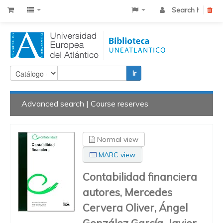
Search history
Cle
Ir
Advanced search
Course reserves
Normal view
MARC view
Contabilidad financiera
autores, Mercedes
Cervera Oliver, Ángel