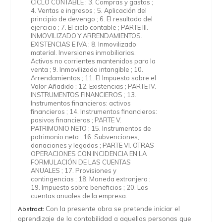
CICLO CONTABLE ; 3. Compras y gastos ;
4. Ventas e ingresos ; 5. Aplicación del
principio de devengo ; 6. El resultado del
ejercicio ; 7. El ciclo contable ; PARTE III.
INMOVILIZADO Y ARRENDAMIENTOS.
EXISTENCIAS E IVA ; 8. Inmovilizado
material. Inversiones inmobiliarias.
Activos no corrientes mantenidos para la
venta ; 9. Inmovilizado intangible ; 10.
Arrendamientos ; 11. El Impuesto sobre el
Valor Añadido ; 12. Existencias ; PARTE IV.
INSTRUMENTOS FINANCIEROS ; 13.
Instrumentos financieros: activos
financieros ; 14. Instrumentos financieros:
pasivos financieros ; PARTE V.
PATRIMONIO NETO ; 15. Instrumentos de
patrimonio neto ; 16. Subvenciones,
donaciones y legados ; PARTE VI. OTRAS
OPERACIONES CON INCIDENCIA EN LA
FORMULACIÓN DE LAS CUENTAS
ANUALES ; 17. Provisiones y
contingencias ; 18. Moneda extranjera ;
19. Impuesto sobre beneficios ; 20. Las
cuentas anuales de la empresa.
Con la presente obra se pretende iniciar el
Abstract:
aprendizaje de la contabilidad a aquellas personas que