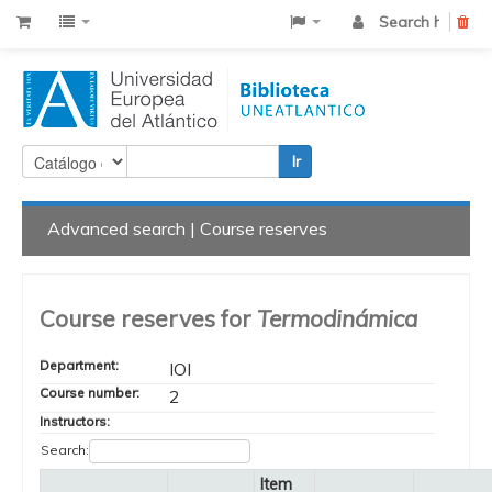
Search history
Cle
Ir
Advanced search
Course reserves
Course reserves for
Termodinámica
Department:
IOI
Course number:
2
Instructors:
Search:
Item