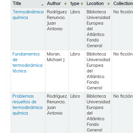
Title
Author
type
Location
Collection
Termodinámica
Rodríguez
Libro
Biblioteca
No ficción
química
Renuncio,
Universidad
Juan
Europea
Antonio
del
Atlántico
Fondo
General
Fundamentos
Moran,
Libro
Biblioteca
No ficción
de
Michael J.
Universidad
termodinámica
Europea
técnica
del
Atlántico
Fondo
General
Problemas
Rodríguez
Libro
Biblioteca
No ficción
resueltos de
Renuncio,
Universidad
termodinámica
Juan
Europea
química
Antonio
del
Atlántico
Fondo
General