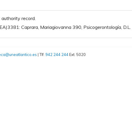
authority record.
EA)3381: Caprara, Mariagiovanna 390, Psicogerontología, D.L
teca@uneatlantico.es
| Tlf:
942 244 244
Ext. 5020