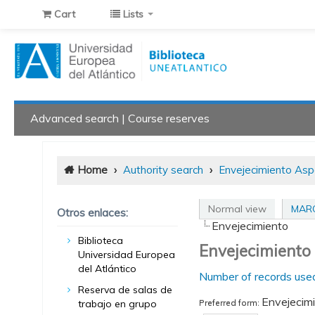
Cart
Lists
Advanced search
Course reserves
Home
›
Authority search
›
Envejecimiento Asp
Normal view
MARC
Otros enlaces:
Envejecimiento
Biblioteca
Envejecimiento 
Universidad Europea
del Atlántico
Number of records used
Reserva de salas de
Envejecimi
trabajo en grupo
Preferred form: