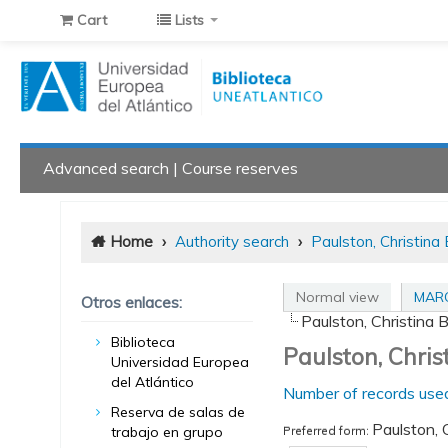
Cart
Lists
Advanced search
Course reserves
Home
›
Authority search
›
Paulston, Christina
Normal view
MARC
Otros enlaces:
Paulston, Christina B
Biblioteca
Paulston, Chris
Universidad Europea
del Atlántico
Number of records used
Reserva de salas de
Paulston, 
trabajo en grupo
Preferred form: