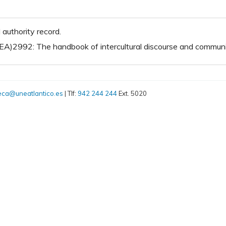
authority record.
EA)2992: The handbook of intercultural discourse and commun
teca@uneatlantico.es
| Tlf:
942 244 244
Ext. 5020